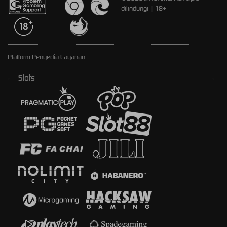
dilindungi | 18+
Platform Penyedia Layanan
Slots