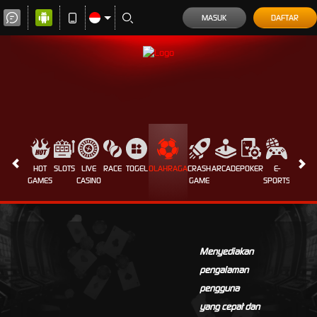
MASUK
DAFTAR
HOT
SLOTS
LIVE
RACE
TOGEL
OLAHRAGA
CRASH
ARCADE
POKER
E-
SABUN
GAMES
CASINO
GAME
SPORTS
AYAM
Menyediakan
pengalaman
pengguna
yang cepat dan