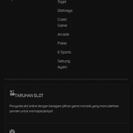
Togel
Olahraga
Crash
Game
Arcade
Poker
E-Sports
Sabung
Ayam
TARUHAN SLOT
Penyedia slot online dengan beragam pilihan game menarik yang memudahkan
pemain untuk mencapai jackpot