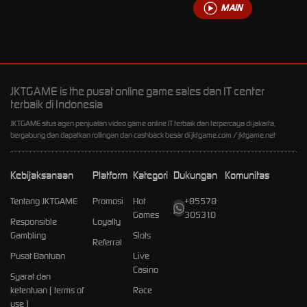
MAIN
JKTGAME is the pusat online game sales dan IT center
terbaik di Indonesia
JKTGAME situs agen penjualan video game online IT terbaik dan terpercaya di jakarta,
bergabung dan dapatkan rollingan dan cashback besar di jktgame.com / jktgame.net
Kebijaksanaan
Platform
Kategori
Dukungan
Komunitas
Tentang JKTGAME
Promosi
Hot
+85578
Games
305310
Responsible
Loyalty
Gambling
Slots
Referral
Pusat Bantuan
Live
Casino
Syarat dan
ketentuan ( terms of
Race
use )