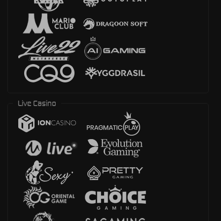
Live Casino