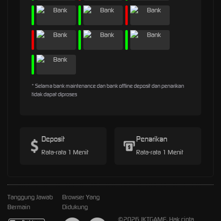
* Selama bank maintenance dan bank offline deposit dan penarikan
tidak dapat diproses
Deposit
Penarikan
Rata-rata 1 Menit
Rata-rata 1 Menit
Tanggung Jawab
Browser Yang
Bermain
Didukung
©2026 JKTGAME. Hak cipta