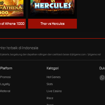
 of Athena 1000
Thor vs Hercules
ter terbaik di Indonesia
di jakarta, bergabung dan dapatkan rollingan dan cashback besar di jktgame.com / jktgame.net
Platform
Kategori
Duk
Promosi
Hot Games
Loyalty
Slots
Referral
Live Casino
Race