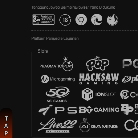
Tanggung Jawab Bermain
Browser Yang Didukung
Platform Penyedia Layanan
Slots