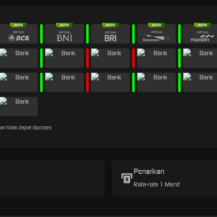
an tidak dapat diproses
Penarikan
Rata-rata 1 Menit