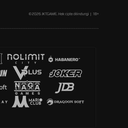
©2026 JKTGAME. Hak cipta dilindungi | 18+