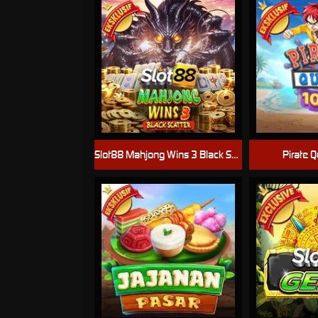
Slot88 Mahjong Wins 3 Black Scatter
Pirate 