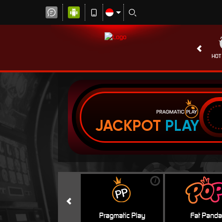
HOT
JACKPOT
PLAY
i
Pragmatic Play
Fat Pand