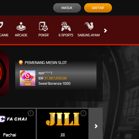
MASUK
DAFTAR
 GAME
ARCADE
POKER
E-SPORTS
SABUNG AYAM
PROMOSI
PEMENANG MESIN SLOT
epo****1
IDR
31,387,250.00
Sweet Bonanza 1000
s***n
IDR
13,712,400.00
Gates of Olympus™
i
i
i
user****m
IDR
2,930,500.00
No Limit City
Gates of Olympus 1000
Fachai
Jili
demit****9