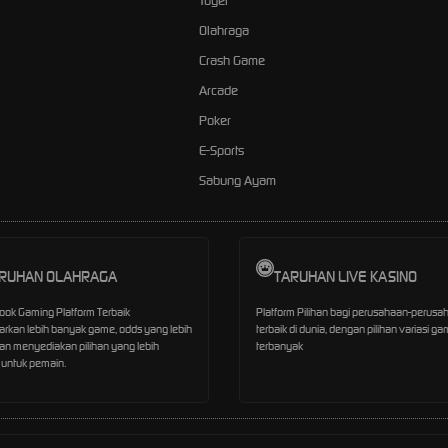
Togel
Olahraga
Crash Game
Arcade
Poker
E-Sports
Sabung Ayam
RUHAN OLAHRAGA
TARUHAN LIVE KASINO
ook Gaming Platform Terbaik
Platform Pilihan bagi perusahaan-perusa
kan lebih banyak game, odds yang lebih
terbaik di dunia, dengan pilihan variasi g
 dan menyediakan pilihan yang lebih
terbanyak
untuk pemain.