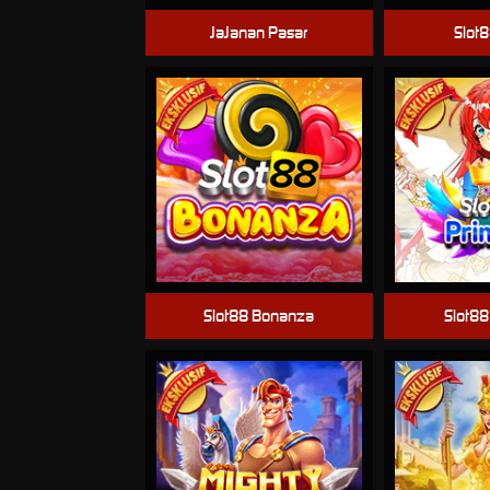
JaJanan Pasar
Slot
Slot88 Bonanza
Slot88