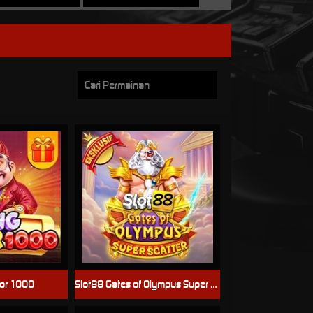
IDR
2,858,500.00
Mahjong Wins 3 – Black Scatter
user****m
IDR
2,208,000.00
Gates of Olympus 1000
user****m
IDR
1,677,700.00
Gates of Olympus 1000
demit****9
IDR
1,674,100.00
Mahjong Wins 3 – Black Scatter
user****m
IDR
1,654,000.00
Gates of Olympus 1000
a***g
IDR
1,583,950.00
Mahjong Wins 3 – Black Scatter
or 1000
Slot88 Gates of Olympus Super Scatter
sar****y
IDR
1,545,600.00