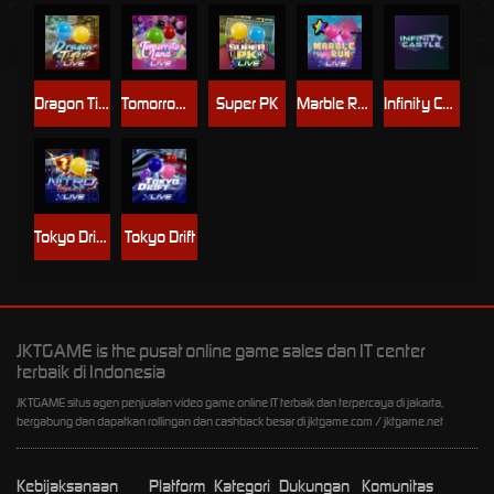
Dragon Tiger
Tomorrow land
Super PK
Marble Run
Infinity Castle
Tokyo Drift Nitro
Tokyo Drift
JKTGAME is the pusat online game sales dan IT center
terbaik di Indonesia
JKTGAME situs agen penjualan video game online IT terbaik dan terpercaya di jakarta,
bergabung dan dapatkan rollingan dan cashback besar di jktgame.com / jktgame.net
Kebijaksanaan
Platform
Kategori
Dukungan
Komunitas