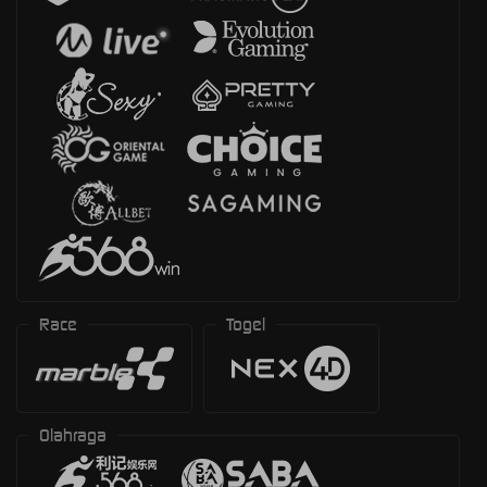
Race
Togel
Olahraga