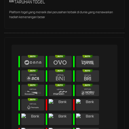
TARUHAN TOGEL
Platform togel yang menarik dari perusahan terbaik di dunia yang menawarkan
hadiah kemenangan besar