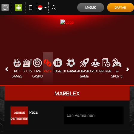
MASUK
DAFTAR
HOT
SLOTS
LIVE
RACE
TOGEL
OLAHRAGA
CRASH
ARCADE
POKER
E-
SABUN
GAMES
CASINO
GAME
SPORTS
AYAM
MARBLEX
Semua
Race
permainan