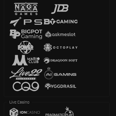
Live Casino