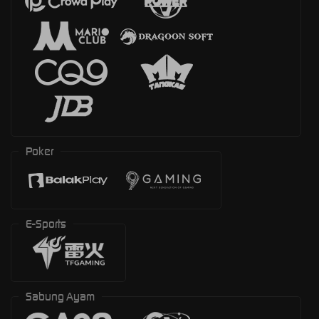
Poker
E-Sports
Sabung Ayam