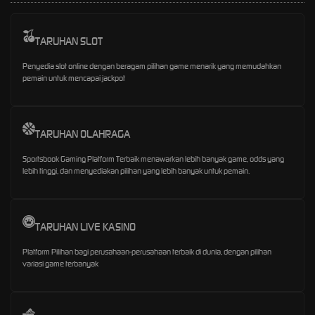
TARUHAN SLOT
Penyedia slot online dengan beragam pilihan game menarik yang memudahkan
pemain untuk mencapai jackpot
TARUHAN OLAHRAGA
Sportsbook Gaming Platform Terbaik menawarkan lebih banyak game, odds yang
lebih tinggi, dan menyediakan pilihan yang lebih banyak untuk pemain.
TARUHAN LIVE KASINO
Platform Pilihan bagi perusahaan-perusahaan terbaik di dunia, dengan pilihan
variasi game terbanyak