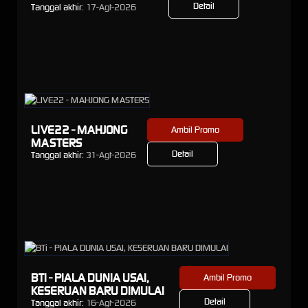
Detail
Tanggal akhir:
17-Agt-2026
LIVE22 - MAHJONG
Ambil Promo
MASTERS
Detail
Tanggal akhir:
31-Agt-2026
BTI - PIALA DUNIA USAI,
Ambil Promo
KESERUAN BARU DIMULAI
Detail
Tanggal akhir:
16-Agt-2026