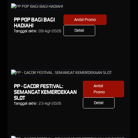
PP POP BAGI BAGI
Ambil Promo
HADIAH!
Detail
Tanggal akhir:
09-Agt-2026
PP - GACOR FESTIVAL:
Ambil
SEMANGAT KEMERDEKAAN
Promo
SLOT
Detail
Tanggal akhir:
23-Agt-2026