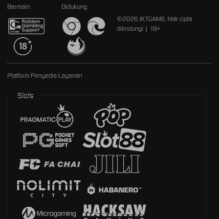
Bermain
Didukung
©2026 JKTGAME. Hak cipta
dilindungi | 18+
Platform Penyedia Layanan
Slots