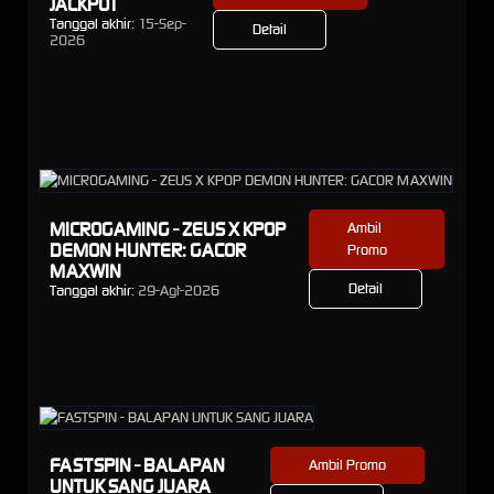
JACKPOT
Tanggal akhir:
15-Sep-
Detail
2026
MICROGAMING - ZEUS X KPOP
Ambil
DEMON HUNTER: GACOR
Promo
MAXWIN
Detail
Tanggal akhir:
29-Agt-2026
FASTSPIN - BALAPAN
Ambil Promo
UNTUK SANG JUARA