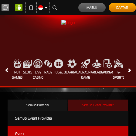
MASUK
DAFTAR
HOT
SLOTS
LIVE
RACE
TOGEL
OLAHRAGA
CRASH
ARCADE
POKER
E-
SABUN
GAMES
CASINO
GAME
SPORTS
AYAM
Semua Promosi
Semua Event Provider
Semua Event Provider
Event