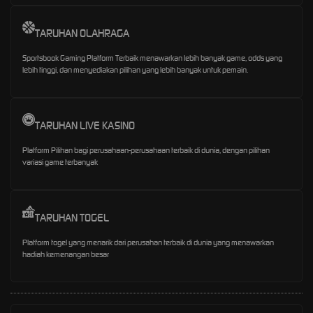
TARUHAN OLAHRAGA
Sportsbook Gaming Platform Terbaik menawarkan lebih banyak game, odds yang
lebih tinggi, dan menyediakan pilihan yang lebih banyak untuk pemain.
TARUHAN LIVE KASINO
Platform Pilihan bagi perusahaan-perusahaan terbaik di dunia, dengan pilihan
variasi game terbanyak
TARUHAN TOGEL
Platform togel yang menarik dari perusahan terbaik di dunia yang menawarkan
hadiah kemenangan besar