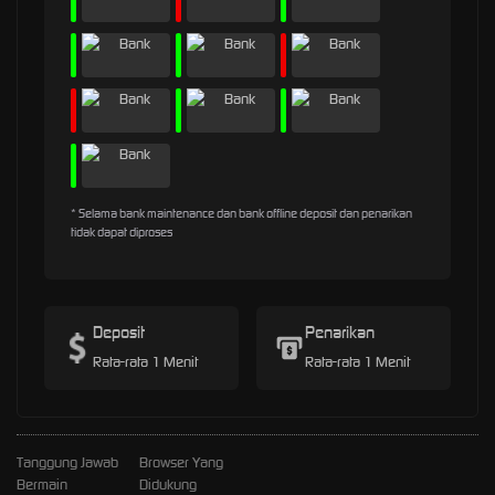
* Selama bank maintenance dan bank offline deposit dan penarikan
tidak dapat diproses
Deposit
Penarikan
Rata-rata 1 Menit
Rata-rata 1 Menit
Tanggung Jawab
Browser Yang
Bermain
Didukung