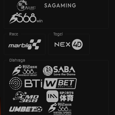
Race
Togel
Olahraga