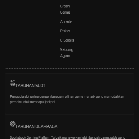
Crash
Game
Arcade
Poker
E-Sports
Sabung
Ayam
TARUHAN SLOT
Penyedia slot online dengan beragam pilihan game menarik yang memudahkan
pemain untuk mencapai jackpot
TARUHAN OLAHRAGA
Sportsbook Gaming Platform Terbaik menawarkan lebih banyak game, odds yang