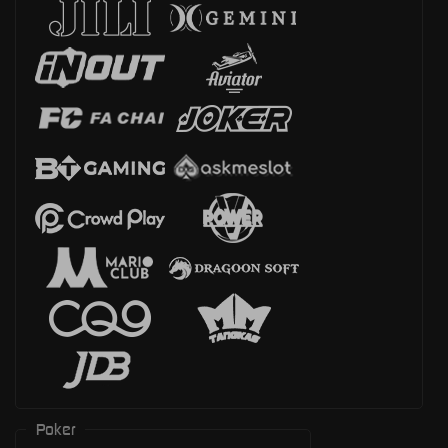
Poker