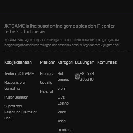
JKTGAME is the pusat online game sales dan IT center
terbaik di Indonesia
JKTGAME situs agen penjualan video game online IT terbaik dan terpercaya di jakarta,
bergabung dan dapatkan rollingan dan cashback besar di jktgame.com / jktgame.net
Kebijaksanaan
Platform
Kategori
Dukungan
Komunitas
Tentang JKTGAME
Promosi
Hot
+85578
Games
305310
Responsible
Loyalty
Gambling
Slots
Referral
Pusat Bantuan
Live
Casino
Syarat dan
ketentuan ( terms of
Race
use )
Togel
Olahraga