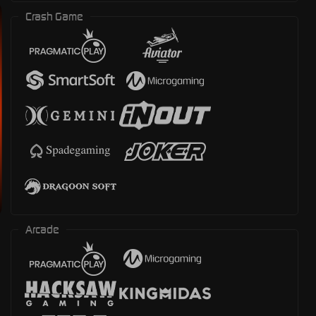
Crash Game
Arcade