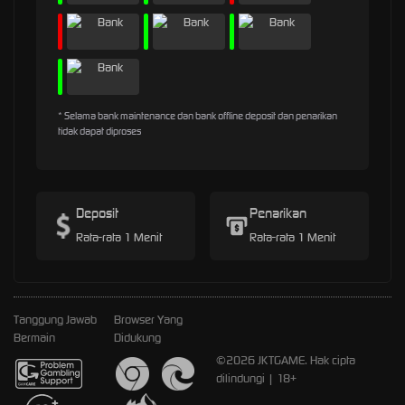
* Selama bank maintenance dan bank offline deposit dan penarikan
tidak dapat diproses
Deposit
Penarikan
Rata-rata 1 Menit
Rata-rata 1 Menit
Tanggung Jawab
Browser Yang
Bermain
Didukung
©2026 JKTGAME. Hak cipta
dilindungi | 18+