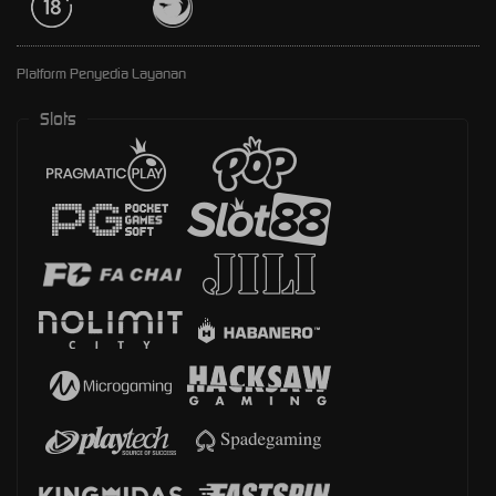
Platform Penyedia Layanan
Slots