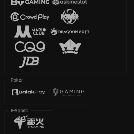
Poker
E-Sports