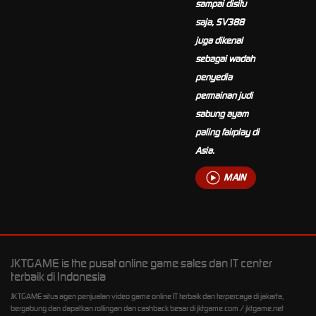
sampai disitu
saja, SV388
juga dikenal
sebagai wadah
penyedia
permainan judi
sabung ayam
paling fairplay di
Asia.
MAIN
JKTGAME is the pusat online game sales dan IT center
terbaik di Indonesia
JKTGAME situs agen penjualan video game online IT terbaik dan terpercaya di jakarta,
bergabung dan dapatkan rollingan dan cashback besar di jktgame.com / jktgame.net