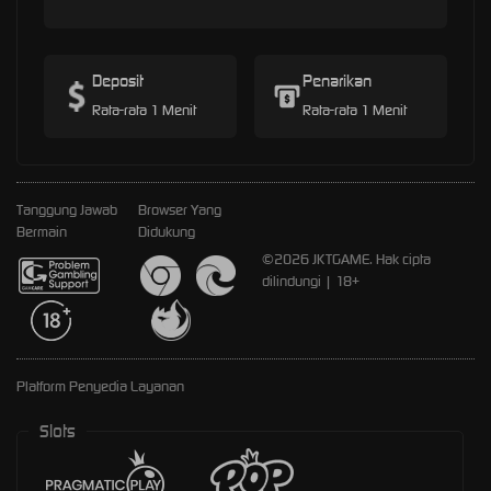
Deposit
Penarikan
Rata-rata 1 Menit
Rata-rata 1 Menit
Tanggung Jawab
Browser Yang
Bermain
Didukung
©2026 JKTGAME. Hak cipta
dilindungi | 18+
Platform Penyedia Layanan
Slots