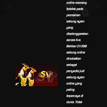
online memang
terletak pada
permainan
sabung ayam
yang
diselenggarakan
secara live.
Bahkan SV388
sabung online
dinobatkan
sebagai
penyedia judi
sabung ayam
online yang
paling
terpercaya di
dunia. Tidak