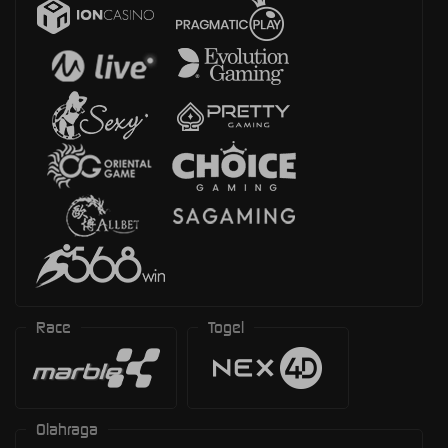
Race
Togel
Olahraga