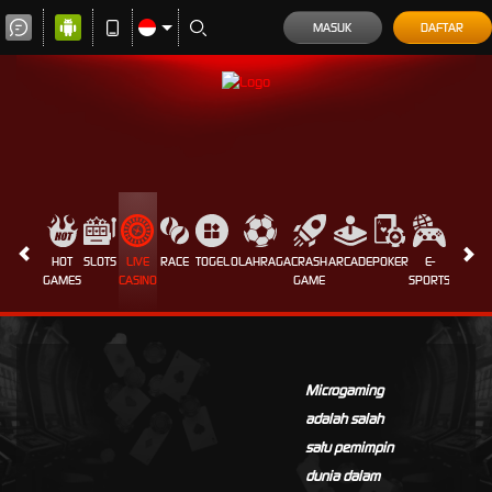
MASUK
DAFTAR
HOT
SLOTS
LIVE
RACE
TOGEL
OLAHRAGA
CRASH
ARCADE
POKER
E-
SABUN
GAMES
CASINO
GAME
SPORTS
AYAM
Microgaming
adalah salah
satu pemimpin
dunia dalam