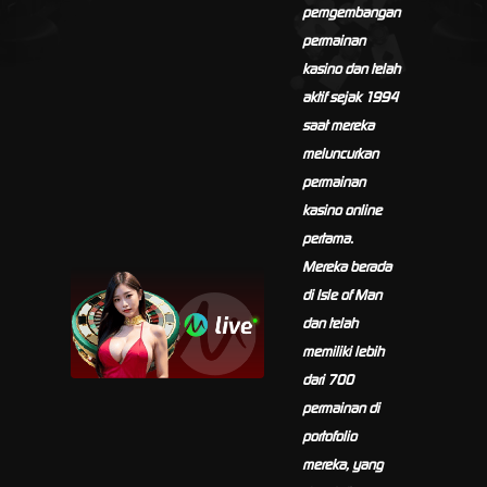
pemgembangan
permainan
kasino dan telah
aktif sejak 1994
saat mereka
meluncurkan
permainan
kasino online
pertama.
Mereka berada
di Isle of Man
dan telah
memiliki lebih
dari 700
permainan di
portofolio
mereka, yang