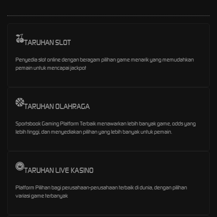
TARUHAN SLOT
Penyedia slot online dengan beragam pilihan game menarik yang memudahkan
pemain untuk mencapai jackpot
TARUHAN OLAHRAGA
Sportsbook Gaming Platform Terbaik menawarkan lebih banyak game, odds yang
lebih tinggi, dan menyediakan pilihan yang lebih banyak untuk pemain.
TARUHAN LIVE KASINO
Platform Pilihan bagi perusahaan-perusahaan terbaik di dunia, dengan pilihan
variasi game terbanyak