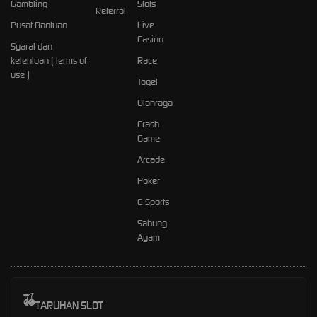
Gambling
Slots
Referral
Pusat Bantuan
Live
Casino
Syarat dan
ketentuan ( terms of
Race
use )
Togel
Olahraga
Crash
Game
Arcade
Poker
E-Sports
Sabung
Ayam
TARUHAN SLOT