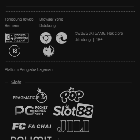
Tanggung Jawab
Browser Yang
Bermain
Didukung
©2026 JKTGAME. Hak cipta
dilindungi | 18+
Platform Penyedia Layanan
Slots