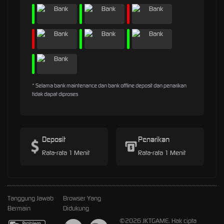
* Selama bank maintenance dan bank offline deposit dan penarikan
tidak dapat diproses
Deposit
Penarikan
Rata-rata 1 Menit
Rata-rata 1 Menit
Tanggung Jawab
Browser Yang
Bermain
Didukung
©2026 JKTGAME. Hak cipta