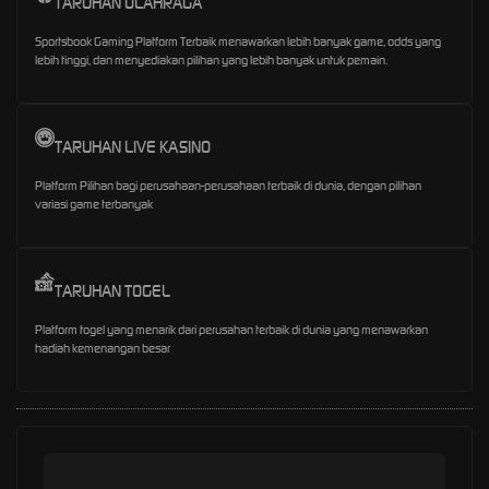
TARUHAN OLAHRAGA
Sportsbook Gaming Platform Terbaik menawarkan lebih banyak game, odds yang
lebih tinggi, dan menyediakan pilihan yang lebih banyak untuk pemain.
TARUHAN LIVE KASINO
Platform Pilihan bagi perusahaan-perusahaan terbaik di dunia, dengan pilihan
variasi game terbanyak
TARUHAN TOGEL
Platform togel yang menarik dari perusahan terbaik di dunia yang menawarkan
hadiah kemenangan besar