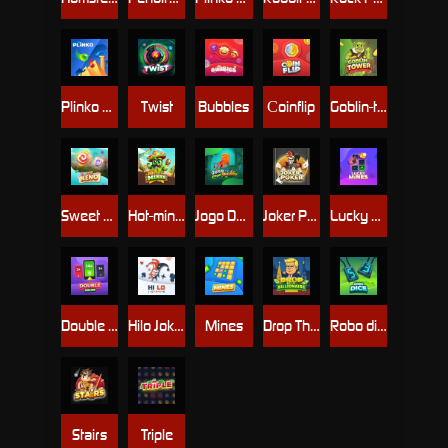
Plinko 1000
Twist
Bubbles
Сoinflip
Goblin-tower
Sweet Keno
Hot-mines
Jogo Do Bicho
Joker Poker
Lucky mines
Double Online
Hilo Joker
Mines
Drop The Billionaire
Robo dice
Stairs
Triple